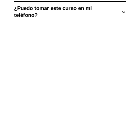
¿Puedo tomar este curso en mi
teléfono?
¿Qué hace que los estudiantes
quieran inscribirse en este curso?
¿Qué prueba de finalización del curso
obtienen los estudiantes?
¿Qué pasa si necesito ayuda?
Ahorra en seguros y