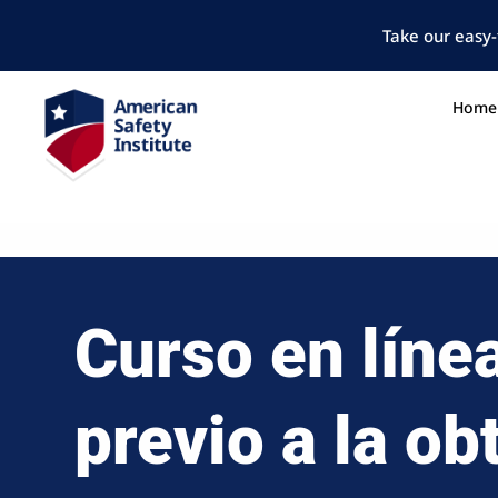
Take our easy-
Home
Curso en líne
previo a la ob