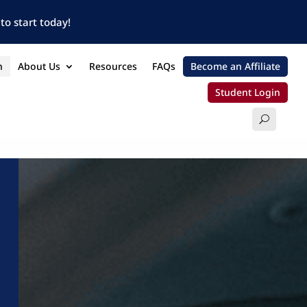
to start today!
n
About Us
Resources
FAQs
Become an Affiliate
Student Login